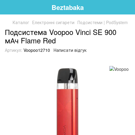
Beztabaka
Каталог
Електронні сигарети
Подсистеми | PodSystem
Подсистема Voopoo Vinci SE 900
мАч Flame Red
Артикул:
Voopoo12710
Написати відгук