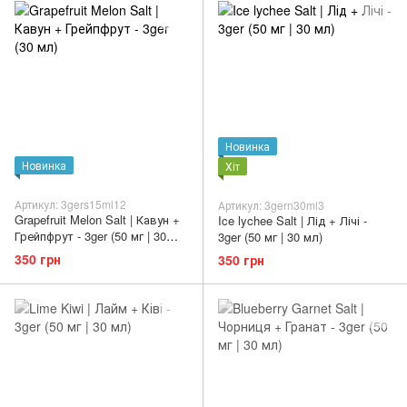
Новинка
Новинка
Хіт
Артикул: 3gers15ml12
Артикул: 3gern30ml3
Grapefruit Melon Salt | Кавун +
Ice lychee Salt | Лід + Лічі -
Грейпфрут - 3ger (50 мг | 30
3ger (50 мг | 30 мл)
мл)
350 грн
350 грн