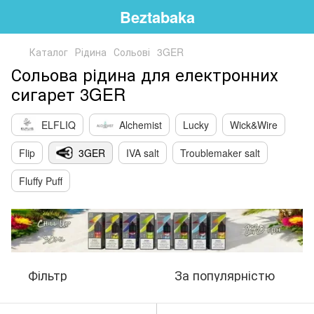
Beztabaka
Каталог
Рідина
Сольові
3GER
Сольова рідина для електронних
сигарет 3GER
ELFLIQ
Alchemist
Lucky
Wick&Wire
Flip
3GER
IVA salt
Troublemaker salt
Fluffy Puff
Фільтр
За популярністю