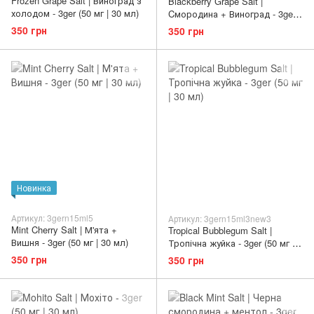
Frozen Grape Salt | Виноград з
Blackberry Grape Salt |
холодом - 3ger (50 мг | 30 мл)
Cмородина + Виноград - 3ger
(50 мг | 30 мл)
350 грн
350 грн
Новинка
Артикул: 3gern15ml5
Артикул: 3gern15ml3new3
Mint Cherry Salt | М'ята +
Tropical Bubblegum Salt |
Вишня - 3ger (50 мг | 30 мл)
Тропічна жуйка - 3ger (50 мг |
30 мл)
350 грн
350 грн