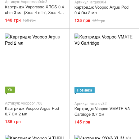
Артикул: Vaporesso04n3
Артикул: argus304
Картридж Vaporesso XROS 0.4
Картридж Voopoo Argus Pod
ohm 3 мл (Xros 4 mini; Xros 4
0.4 Ом 3 мл
Pro; Xros 4)
140 грн
125 грн
150 грн
150 грн
Хіт
Новинка
Артикул: Voopoo1708
Артикул: vmatev32
Картридж Voopoo Argus Pod
Картридж Voopoo VMATE V3
0.7 Ом 2 мл
Cartridge 0.7 Ом
135 грн
145 грн