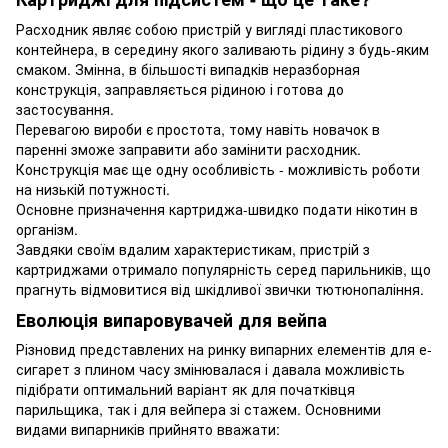
Расходник являє собою пристрій у вигляді пластикового
контейнера, в середину якого заливають рідину з будь-яким
смаком. Змінна, в більшості випадків неразборная
конструкція, заправляється рідиною і готова до
застосування.
Перевагою вироби є простота, тому навіть новачок в
паренні зможе заправити або замінити расходник.
Конструкція має ще одну особливість - можливість роботи
на низькій потужності.
Основне призначення картриджа-швидко подати нікотин в
організм.
Завдяки своїм вдалим характеристикам, пристрій з
картриджами отримало популярність серед парильників, що
прагнуть відмовитися від шкідливої ​​звички тютюнопаління.
Еволюція випаровувачей для вейпа
Різновид представлених на ринку випарних елементів для е-
сигарет з плином часу змінювалася і давала можливість
підібрати оптимальний варіант як для початківця
парильщика, так і для вейпера зі стажем. Основними
видами випарників прийнято вважати: