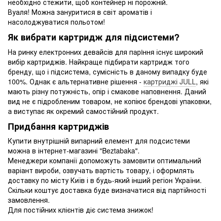
необхідно стежити, щоб контейнер ні порожній.
Вуаля! Можна зануритися в світ ароматів і
насолоджуватися польотом!
Як вибрати картридж для підсистеми?
На ринку електронних девайсів для парiння існує широкий
вибір картриджів. Найкраще підбирати картридж того
бренду, що і підсистема, сумісність в даному випадку буде
100%. Однак є альтернативне рішення -
картриджі JULL
, які
мають різну потужність, опір і смакове наповнення. Даний
вид не є підробленим товаром, не копіює брендові упаковки,
а виступає як окремий самостійний продукт.
Придбання картриджів
Купити внутрішній випарний елемент для подсистеми
можна в інтернет-магазині "Beztabaka".
Менеджери компанії допоможуть замовити оптимальний
варіант вироби, озвучать вартість товару, і оформлять
доставку по місту Київ і в будь-який інший регіон України.
Скільки коштує доставка буде визначатися від партійності
замовлення.
Для постійних клієнтів діє система знижок!