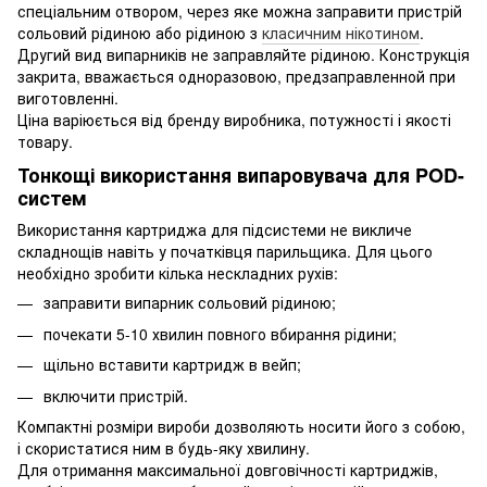
спеціальним отвором, через яке можна заправити пристрій
сольовий рідиною або рідиною з
класичним нікотином
.
Другий вид випарників не заправляйте рідиною. Конструкція
закрита, вважається одноразовою, предзаправленной при
виготовленні.
Ціна варіюється від бренду виробника, потужності і якості
товару.
Тонкощі використання випаровувача для POD-
систем
Використання картриджа для підсистеми не викличе
складнощів навіть у початківця парильщика. Для цього
необхідно зробити кілька нескладних рухів:
заправити випарник сольовий рідиною;
почекати 5-10 хвилин повного вбирання рідини;
щільно вставити картридж в вейп;
включити пристрій.
Компактні розміри вироби дозволяють носити його з собою,
і скористатися ним в будь-яку хвилину.
Для отримання максимальної довговічності картриджів,