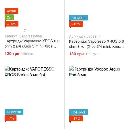
Акція
Хіт
Новинка
−14%
−13%
7
Артикул: Vaporesso06n
Артикул: xros083ml
Картридж Vaporesso XROS 0.6
Картридж Vaporesso XROS 0.6
ohm 2 мл (Xros 3 mini; Xros
ohm 3 мл (Xros 3/4 mini; Xros
mini; Xros 3 nano)
mini; Xros 3 nano)
120 грн
130 грн
140 грн
150 грн
Новинка
Новинка
−7%
−17%