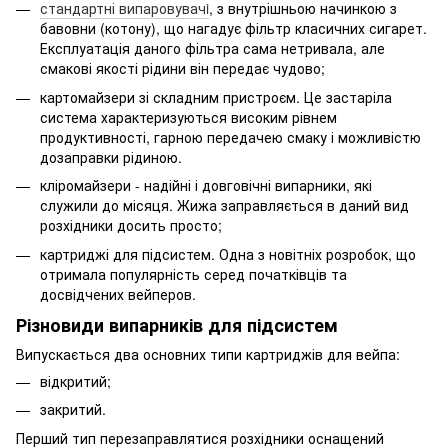
стандартні випаровувачi
, з внутрішньою начинкою з
бавовни (котону), що нагадує фільтр класичних сигарет.
Експлуатація даного фільтра сама нетривала, але
смакові якості рідини він передає чудово;
картомайзери зі складним пристроєм. Це застаріла
система характеризуються високим рівнем
продуктивності, гарною передачею смаку і можливістю
дозаправки рідиною.
кліромайзери - надійні і довговічні випарники, які
служили до місяця. Жижа заправляється в даний вид
розхідники досить просто;
картриджі для підсистем. Одна з новітніх розробок, що
отримала популярність серед початківців та
досвідчених вейперов.
Різновиди випарників для підсистем
Випускається два основних типи картриджів для вейпа:
відкритий;
закритий.
Перший тип перезаправлятися розхідники оснащений