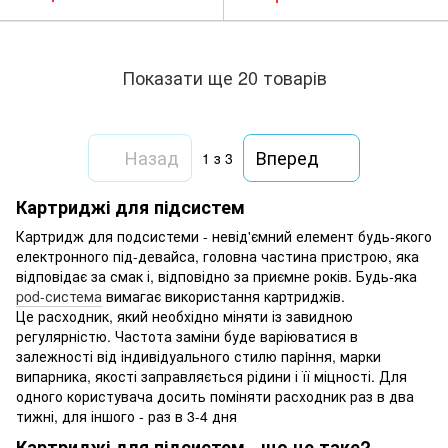
Показати ще 20 товарів
Назад
Вперед
1
з 3
Картриджі для підсистем
Картридж для подсистеми - невід'ємний елемент будь-якого
електронного під-девайса, головна частина пристрою, яка
відповідає за смак і, відповідно за приємне років. Будь-яка
pod-система
вимагає використання картриджів.
Це расходник, який необхідно міняти із завидною
регулярністю. Частота заміни буде варіюватися в
залежності від індивідуального стилю парiння, марки
випарника, якості заправляється рідини і її міцності. Для
одного користувача досить поміняти расходник раз в два
тижні, для іншого - раз в 3-4 дня
Картриджі для підсистем - що це таке?