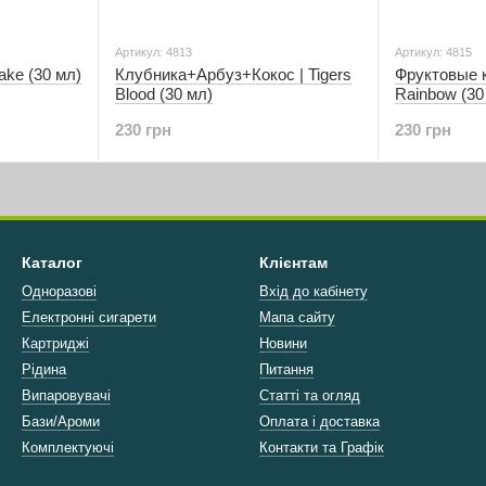
Артикул: 4813
Артикул: 4815
ake (30 мл)
Клубника+Арбуз+Кокос | Tigers
Фруктовые 
Blood (30 мл)
Rainbow (30
230 грн
230 грн
Каталог
Клієнтам
Одноразові
Вхід до кабінету
Електронні сигарети
Мапа сайту
Картриджі
Новини
Рідина
Питання
Випаровувачі
Статті та огляд
Бази/Ароми
Оплата і доставка
Комплектуючі
Контакти та Графік