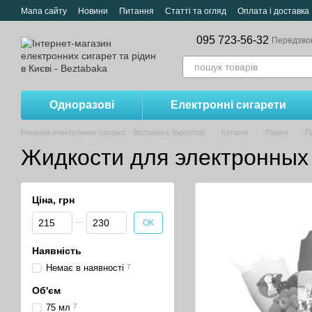
Перейти до основного контенту
Мапа сайту
Новини
Питання
Статті та огляд
Оплата і доставка
095 723-56-32
Передзво
Одноразові
Електронні сигарети
Магазин електронних сигарет - Beztabaka Vapeshop
Каталог
Рідина
П
Жидкости для электронных 
Ціна, грн
Від Ціна, грн
До Ціна, грн
ОК
Наявність
Немає в наявності
7
Об'єм
75 мл
7