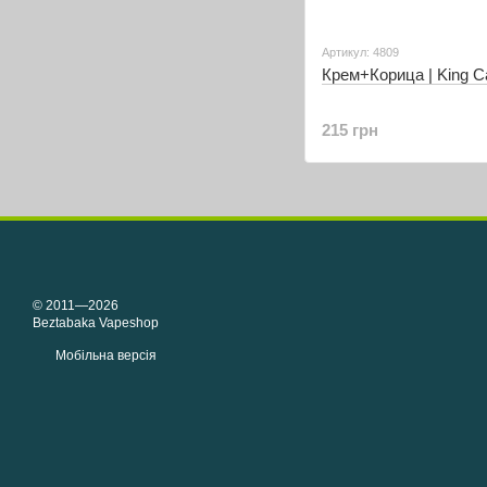
Артикул: 4809
Крем+Корица | King C
215 грн
© 2011—2026
Beztabaka Vapeshop
Мобільна версія