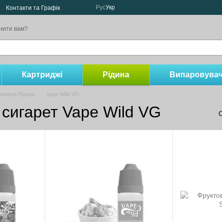
Рус
Укр
Контакти та Графік
нити вам?
Картриджі
Рідина
Випаровувач
реміум Рідина
Vape Wild VG
сигарет Vape Wild VG