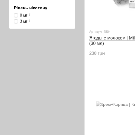
Рівень нікотину
0 мг
7
3 мг
7
Артикул: 4804
Ягоды с молоком | Mil
(30 мл)
230 грн