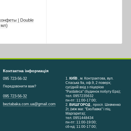
конфеты | Double
 мл)
Контактна інформація
095 723-56-32
1.
КИЇВ
, м. Контрактова, вул.
Спаська 9а, оф.9, 2 поверх;
Передзвонити вам?
сусідній вхід з піцерією
"Pastateca" (будинок побуту Ера);
тел. 0957235632
095 723-56-32
пн-пт: 11:00-17:00;
beztabaka.com.ua@gmail.com
2.
ВИШГОРОД
, просп. Шевченко
2г, (між маг. "ЕкоЛавка" і піц.
Маргарита);
тел. 0951448434
пн-пт: 11:00-19:00;
сб-нд: 11:00-17:00;