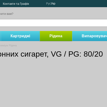
Рус
Укр
Контакти та Графік
нити вам?
Картриджі
Рідина
Випаровувач
реміум Рідина
нних сигарет, VG / PG: 80/20