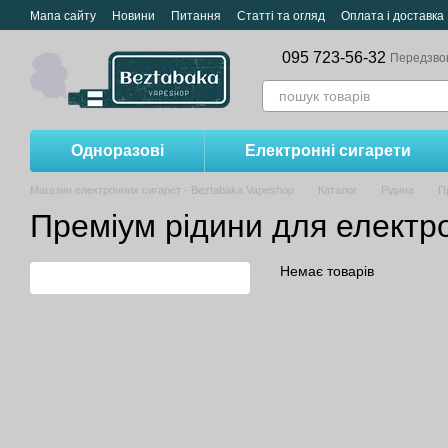
Перейти до основного контенту
Мапа сайту
Новини
Питання
Статті та огляд
Оплата і доставка
095 723-56-32
Передзво
Одноразові
Електронні сигарети
Магазин електронних сигарет - Beztabaka Vapeshop
Каталог
Рідина
П
Преміум рідини для електро
Немає товарів