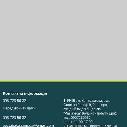
Контактна інформація
095 723-56-32
1.
КИЇВ
, м. Контрактова, вул.
Спаська 9а, оф.9, 2 поверх;
Передзвонити вам?
сусідній вхід з піцерією
"Pastateca" (будинок побуту Ера);
тел. 0957235632
095 723-56-32
пн-пт: 11:00-17:00;
beztabaka.com.ua@gmail.com
2.
ВИШГОРОД
, просп. Шевченко