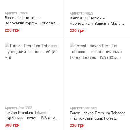
Артикул: iva20
Артикул: iva23
Blend # 2 | Тютюн +
Blend # 3 | Тютюн +
Волоський горіх + Шоколад -
Чорнослив + Ваніль + Малага
IVA (3 мг | 60 мл)
- IVA (3 мг | 60 мл)
220 грн
220 грн
Артикул: iva1203
Артикул: iva1303
Turkish Premium Tobacco |
Forest Leaves Premium Tobacco
Турецький Тютюн - IVA (3 мг |
| Тютюновий смак Forest
60 мл)
Leaves - IVA (3 мг | 60 мл)
300 грн
220 грн