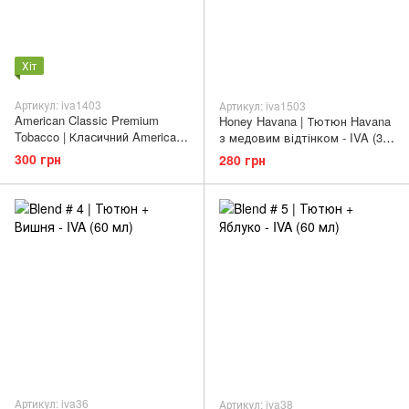
Хіт
Артикул: iva1403
Артикул: iva1503
American Classic Premium
Honey Havana | Тютюн Havana
Tobacco | Класичний American
з медовим відтінком - IVA (3
Blend - IVA (3 мг | 60 мл)
мг | 60 мл)
300 грн
280 грн
Артикул: iva36
Артикул: iva38