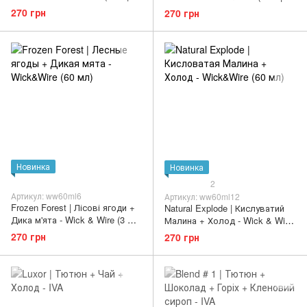
мл)
мл)
270 грн
270 грн
Новинка
Новинка
2
Артикул: ww60ml6
Артикул: ww60ml12
Frozen Forest | Лісові ягоди +
Natural Explode | Кислуватий
Дика м'ята - Wick & Wire (3 мг |
Малина + Холод - Wick & Wire
60 мл)
(3 мг | 60 мл)
270 грн
270 грн