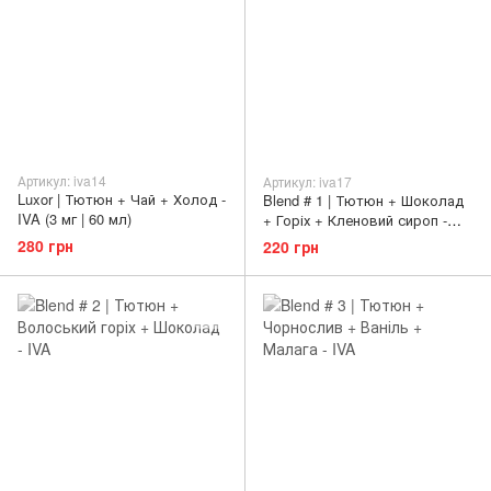
Артикул: iva14
Артикул: iva17
Luxor | Тютюн + Чай + Холод -
Blend # 1 | Тютюн + Шоколад
IVA (3 мг | 60 мл)
+ Горіх + Кленовий сироп -
IVA (3 мг | 60 мл)
280 грн
220 грн