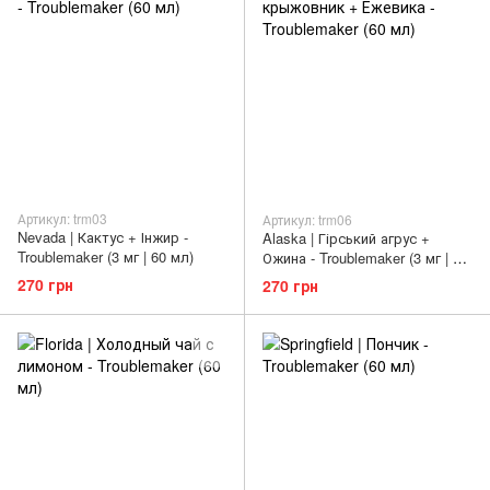
Артикул: trm03
Артикул: trm06
Nevada | Кактус + Інжир -
Alaska | Гірський агрус +
Troublemaker (3 мг | 60 мл)
Ожина - Troublemaker (3 мг | 60
мл)
270 грн
270 грн