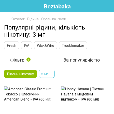
Beztabaka
Каталог
Рідина
Органiка 70/30
Популярні рідини, кількість
нікотину: 3 мг
Fresh
IVA
Wick&Wire
Troublemaker
Фільтр
За популярністю
1
Рівень нікотину
3 мг