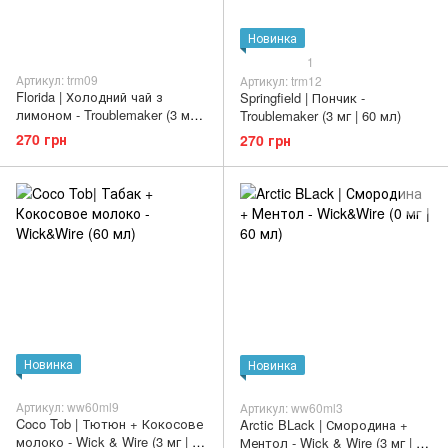
Новинка
1
Артикул: trm09
Артикул: trm12
Florida | Холодний чай з
Springfield | Пончик -
лимоном - Troublemaker (3 мг |
Troublemaker (3 мг | 60 мл)
60 мл)
270 грн
270 грн
Новинка
Новинка
Артикул: ww60ml9
Артикул: ww60ml3
Coco Tob | Тютюн + Кокосове
Arctic BLack | Смородина +
молоко - Wick & Wire (3 мг | 60
Ментол - Wick & Wire (3 мг | 60