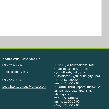
Контактна інформація
095 723-56-32
1.
КИЇВ
, м. Контрактова, вул.
Спаська 9а, оф.9, 2 поверх;
Передзвонити вам?
сусідній вхід з піцерією
"Pastateca" (будинок побуту Ера);
тел. 0957235632
095 723-56-32
пн-пт: 11:00-17:00;
beztabaka.com.ua@gmail.com
2.
ВИШГОРОД
, просп. Шевченко
2г, (між маг. "ЕкоЛавка" і піц.
Маргарита);
тел. 0951448434
пн-пт: 11:00-19:00;
сб-нд: 11:00-17:00;