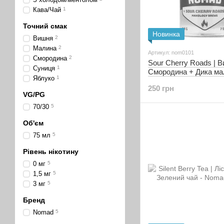
Кава/Чай
1
Точний смак
Новинка
Вишня
2
Малина
2
Артикул: nom0101
Смородина
2
Sour Cherry Roads | 
Суниця
1
Смородина + Дика ма
Яблуко
1
Nomad (0 мг | 75 мл)
250 грн
VG/PG
70/30
5
Об'єм
75 мл
5
Рівень нікотину
0 мг
5
1,5 мг
5
3 мг
5
Бренд
Nomad
5