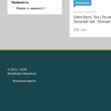
Наявність
Новинка
Немає в наявності
5
Артикул: nom0113
Silent Berry Tea | Лісо
Зелений чай - Nomad (
мл)
250 грн
© 2011—2026
Beztabaka Vapeshop
Мобільна версія