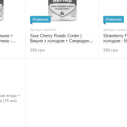
Новинка
Новинка
Артикул: nom0104
Артикул: nom01
Вишня +
Sour Cherry Roads Cooler |
Strawberry F
лина -
Вишня з холодом + Смородина
холодом - N
+ Дика малина - Nomad (0 мг | 75
250 грн
250 грн
мл)