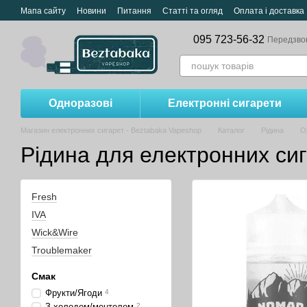
Перейти до основного контенту
Мапа сайту
Новини
Питання
Статті та огляд
Оплата і доставка
095 723-56-32
Передзво
Одноразові
Електронні сигарети
Магазин електронних сигарет - Beztabaka Vapeshop
Каталог
Рідина
О
Рідина для електронних си
Fresh
IVA
Wick&Wire
Troublemaker
Смак
Фрукти/Ягоди
4
З холодом/ментолом
2