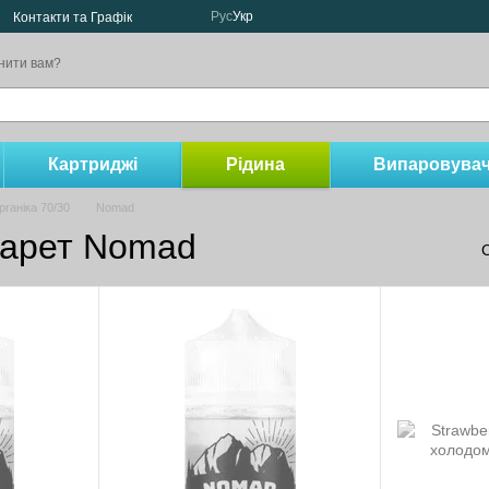
Рус
Укр
Контакти та Графік
нити вам?
Картриджі
Рідина
Випаровувач
рганiка 70/30
Nomad
гарет Nomad