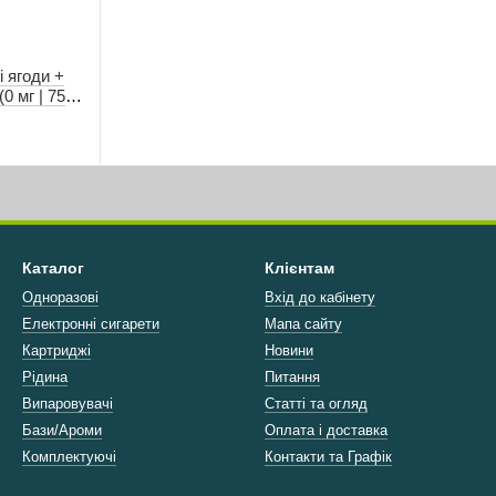
ві ягоди +
0 мг | 75
Каталог
Клієнтам
Одноразові
Вхід до кабінету
Електронні сигарети
Мапа сайту
Картриджі
Новини
Рідина
Питання
Випаровувачі
Статті та огляд
Бази/Ароми
Оплата і доставка
Комплектуючі
Контакти та Графік