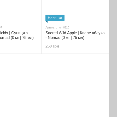
Новинка
07
Артикул: nom0110
ields | Суниця з
Sacred Wild Apple | Кисле яблуко
omad (0 мг | 75 мл)
- Nomad (0 мг | 75 мл)
250 грн