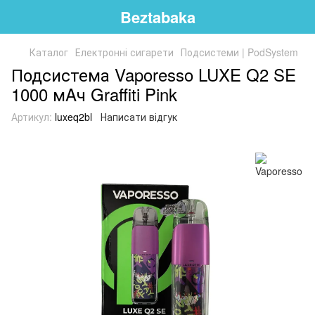
Beztabaka
Каталог
Електронні сигарети
Подсистеми | PodSystem
Подсистема Vaporesso LUXE Q2 SE
1000 мAч Graffiti Pink
Артикул:
luxeq2bl
Написати відгук