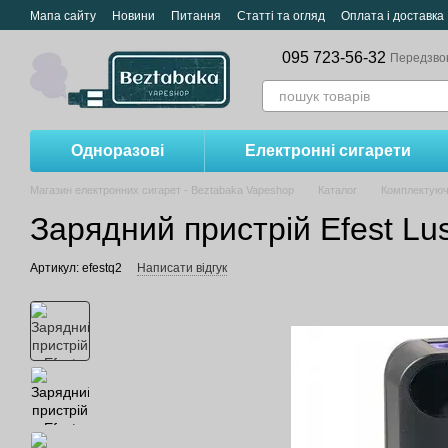
Перейти до основного контенту
Мапа сайту
Новини
Питання
Статті та огляд
Оплата і доставка
095 723-56-32
Передзво
Одноразові
Електронні сигарети
Магазин електронних сигарет - Beztabaka Vapeshop
Каталог
Комплектуюч
Зарядний пристрій Efest Lu
Артикул: efestq2
Написати відгук