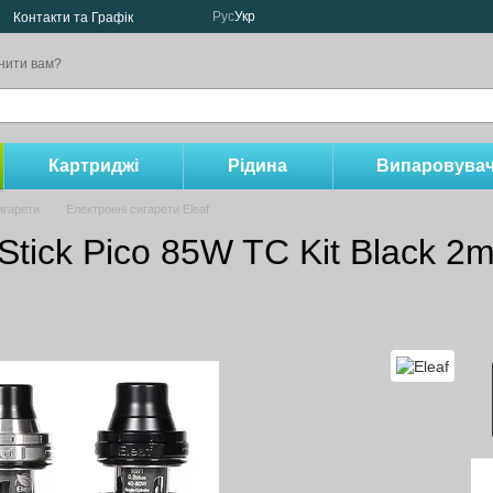
Рус
Укр
Контакти та Графік
нити вам?
Картриджі
Рідина
Випаровувач
игарети
Електронні сигарети Eleaf
Stick Pico 85W TC Kit Black 2m