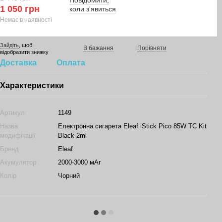
Повідомити,
1 050 грн
коли з'явиться
Немає в наявності
Зайдіть
, щоб
В бажання
Порівняти
відобразити знижку
Доставка
Оплата
Характеристики
Артикул
1149
Назва
Електронна сигарета Eleaf iStick Pico 85W TC Kit
модифікації
Black 2ml
Бренд
Eleaf
Акумулятор
2000-3000 мАг
Колір
Чорний