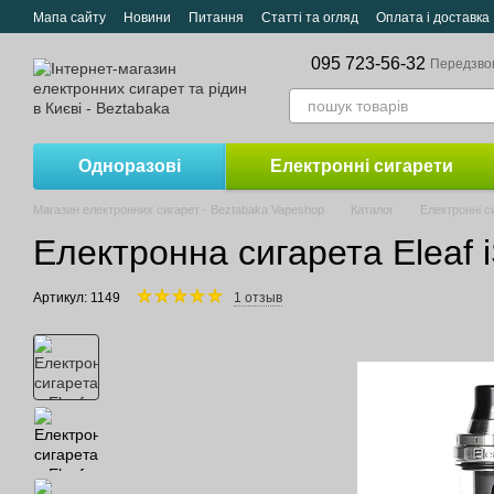
Перейти до основного контенту
Мапа сайту
Новини
Питання
Статті та огляд
Оплата і доставка
095 723-56-32
Передзво
Одноразові
Електронні сигарети
Магазин електронних сигарет - Beztabaka Vapeshop
Каталог
Електронні с
Електронна сигарета Eleaf i
Артикул: 1149
1 отзыв