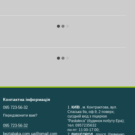
Контактна інформація
095 723-56-32
1.
КИЇВ
, м. Контрактова, вул.
Спаська 9а, оф.9, 2 поверх;
Передзвонити вам?
сусідній вхід з піцерією
"Pastateca" (будинок побуту Ера);
тел. 0957235632
095 723-56-32
пн-пт: 11:00-17:00;
beztabaka.com.ua@gmail.com
2.
ВИШГОРОД
, просп. Шевченко