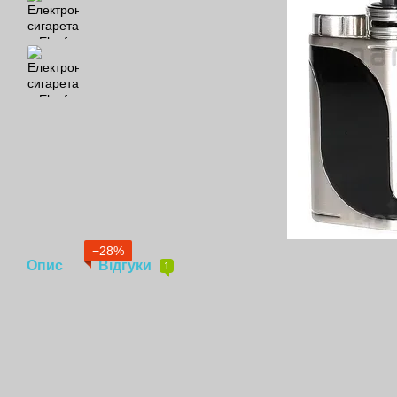
−28%
Опис
Відгуки
1