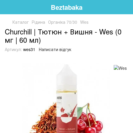
Beztabaka
Каталог
Рідина
Органiка 70/30
Wes
Churchill | Тютюн + Вишня - Wes (0
мг | 60 мл)
Артикул:
wes31
Написати відгук