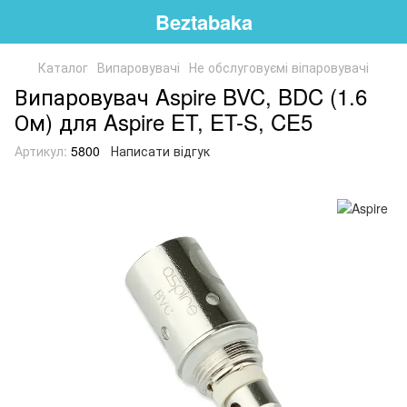
Beztabaka
Каталог
Випаровувачі
Не обслуговуємі віпаровувачі
Випаровувач Aspire BVC, BDC (1.6
Ом) для Aspire ET, ET-S, CE5
Артикул:
5800
Написати відгук