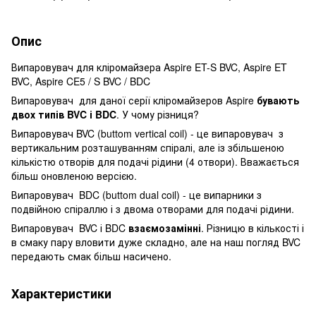
Опис
Випаровувач для кліромайзера Aspire ET-S BVC, Aspire ET
BVC, Aspire CE5 / S BVC / BDC
Випаровувач для даної серії кліромайзеров Aspire
бувають
двох типів BVC і BDC
. У чому різниця?
Випаровувач BVC (buttom vertical coil) - це випаровувач з
вертикальним розташуванням спіралі, але із збільшеною
кількістю отворів для подачі рідини (4 отвори). Вважається
більш оновленою версією.
Випаровувач BDC (buttom dual coil) - це випарники з
подвійною спіраллю і з двома отворами для подачі рідини.
Випаровувач BVC і BDC
взаємозамінні
. Різницю в кількості і
в смаку пару вловити дуже складно, але на наш погляд BVC
передають смак більш насичено.
Характеристики