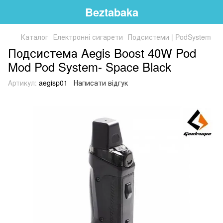
Beztabaka
Каталог
Електронні сигарети
Подсистеми | PodSystem
Подсистема Aegis Boost 40W Pod
Mod Pod System- Space Black
Артикул:
aegisp01
Написати відгук