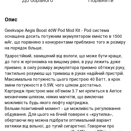
Опис
Geekvape Aegis Boost 40W Pod Mod Kit - Pod система
оснащена досить потужним акумулятором ємністю в 1500
мАг, що порівняно з конкурентами приблизно того ж розміру
на порядок більше.
Ударостійкий, захищений від вологи, що може бути краще,
до того ж ергономіка на вищому рівні, в руці лежить дуже
приємно, в силу розміру акумулятора приємно обтяжує руку,
тактильно розумієш що тримаєш в руках надійний пристрій.
Максимальна потужність цього пристрою 40 Ватт, а крок
зміни потужності в 0.5W, чого цілком достатньо.
Картридж пристрою має об'ємом 3.7 мл кріпиться в Аегісе
механічним шляхом, ніяких магнітів, що виключає
можливість будь-якого люфту картриджа.
Вельми позитивний момент - це можливість регулювання
обдування. Для цього на бічній поверхні є «крутилка»,
обертаючи яку можна підібрати оптимальний варіант
затяжки від вільної, до тугий сигаретної. Говорячи про