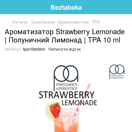
Beztabaka
Каталог
Бази/Ароми
Ароматизатори
TPA
Ароматизатор Strawberry Lemonade
| Полуничний Лимонад | TPA 10 ml
Артикул:
tpa10strlem
Написати відгук