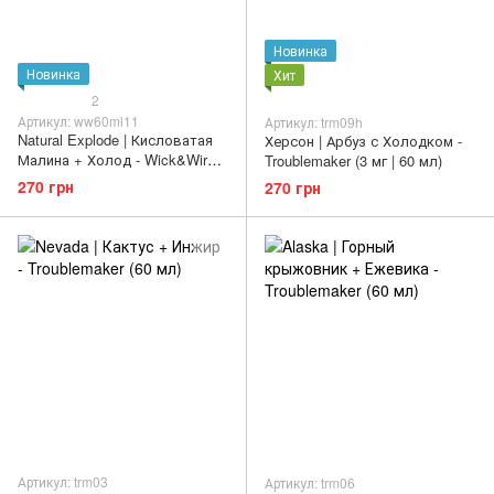
Новинка
Новинка
Хит
2
Артикул: ww60ml11
Артикул: trm09h
Natural Explode | Кисловатая
Херсон | Арбуз с Холодком -
Малина + Холод - Wick&Wire
Troublemaker (3 мг | 60 мл)
(1.5 мг | 60 мл)
270 грн
270 грн
Артикул: trm03
Артикул: trm06