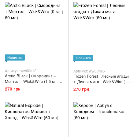
Новинка
Новинка
Артикул: ww60ml2
Артикул: ww60ml5
Arctic BLack | Смородина +
Frozen Forest | Лесные ягоды
Ментол - Wick&Wire (1.5 мг |
+ Дикая мята - Wick&Wire (1.5
60 мл)
мг | 60 мл)
270 грн
270 грн