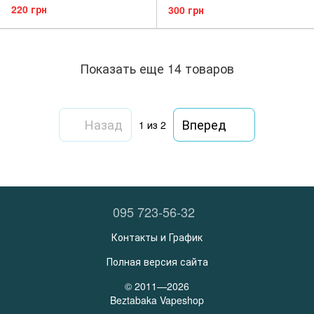
лага - IVA (3 мг | 60 мл)
мл)
220 грн
300 грн
Показать еще 14 товаров
Назад
Вперед
1
из 2
095 723-56-32
Контакты и График
Полная версия сайта
© 2011—2026
Beztabaka Vapeshop