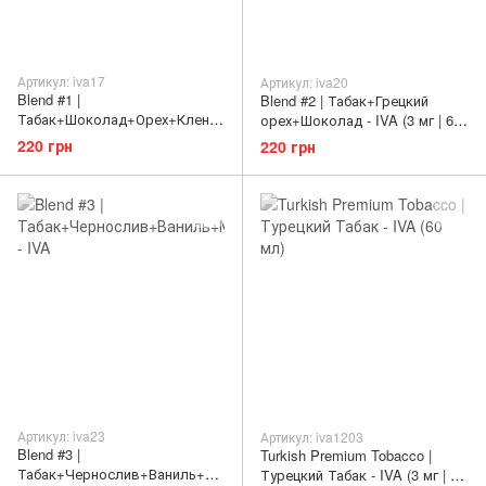
Артикул: iva17
Артикул: iva20
Blend #1 |
Blend #2 | Табак+Грецкий
Табак+Шоколад+Орех+Клено
орех+Шоколад - IVA (3 мг | 60
вый сироп - IVA (3 мг | 60 мл)
мл)
220 грн
220 грн
Артикул: iva23
Артикул: iva1203
Blend #3 |
Turkish Premium Tobacco |
Табак+Чернослив+Ваниль+Ма
Турецкий Табак - IVA (3 мг | 60