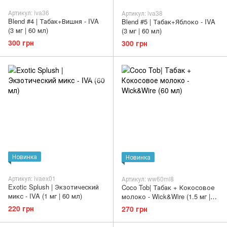
Артикул: iva36
Артикул: iva38
Blend #4 | Табак+Вишня - IVA
Blend #5 | Табак+Яблоко - IVA
(3 мг | 60 мл)
(3 мг | 60 мл)
300 грн
300 грн
Новинка
Новинка
Артикул: ivaex01
Артикул: ww60ml8
Exotic Splush | Экзотический
Coco Tob| Табак + Кокосовое
микс - IVA (1 мг | 60 мл)
молоко - Wick&Wire (1.5 мг |
60 мл)
220 грн
270 грн