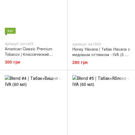
Хит
Артикул: iva1403
Артикул: iva1503
American Classic Premium
Honey Havana | Табак Havana с
Tobacco | Классический
медовым оттенком - IVA (3 мг
American Blend - IVA (3 мг | 60
| 60 мл)
300 грн
280 грн
мл)