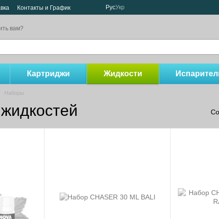
Рус
Укр
авка
Контакты и График
ить вам?
Картриджи
Жидкости
Испарител
Наборы
 жидкостей
Со