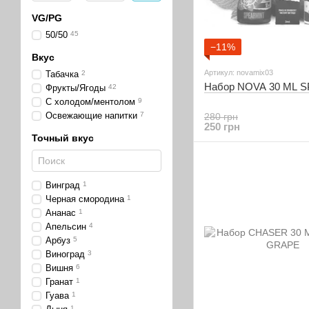
VG/PG
50/50
45
−11%
Вкус
Артикул: novamix03
Табачка
2
Набор NOVA 30 ML 
Фрукты/Ягоды
42
С холодом/ментолом
9
Освежающие напитки
7
280 грн
250 грн
Точный вкус
Винград
1
Черная смородина
1
Ананас
1
Апельсин
4
Арбуз
5
Виноград
3
Вишня
6
Гранат
1
Гуава
1
1