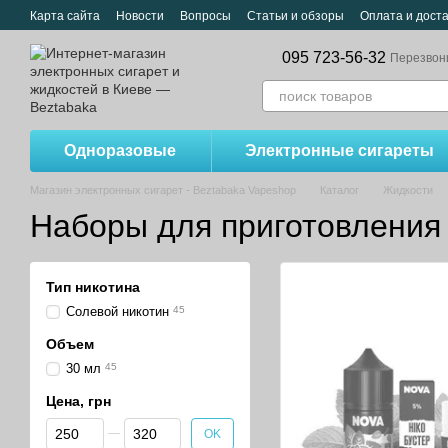
Перейти к основному контенту
Карта сайта
Новости
Вопросы
Статьи и обзоры
Оплата и дост
095 723-56-32
Перезвон
Одноразовые
Электронные сигареты
Магазин электронных сигарет - Beztabaka Vapeshop
Каталог
Жидкости
Наборы для приготовления
Тип никотина
Солевой никотин
45
Объем
30 мл
45
Цена, грн
От Цена, грн
До Цена, грн
OK