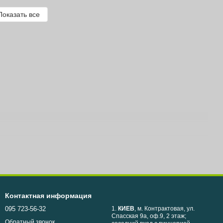
Показать все
Контактная информация
095 723-56-32
1.
КИЕВ
, м. Контрактовая, ул.
Спасская 9а, оф.9, 2 этаж;
Обратный звонок