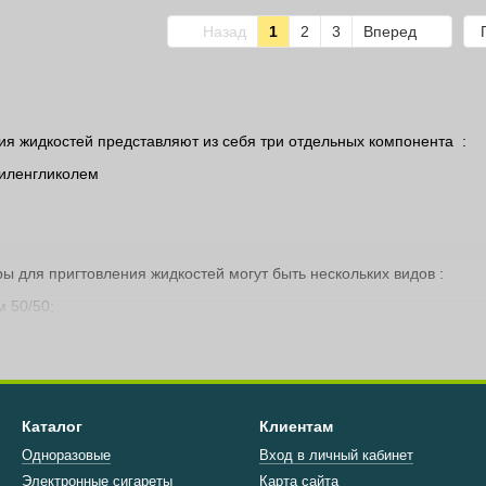
Назад
1
2
3
Вперед
я жидкостей представляют из себя три отдельных компонента :
пиленгликолем
 для пригтовления жидкостей могут быть нескольких видов :
м 50/50;
ером 50/50;
ером 70/30
 необходимо смешать три компонента в одном флаконе
Каталог
Клиентам
Одноразовые
Вход в личный кабинет
Электронные сигареты
Карта сайта