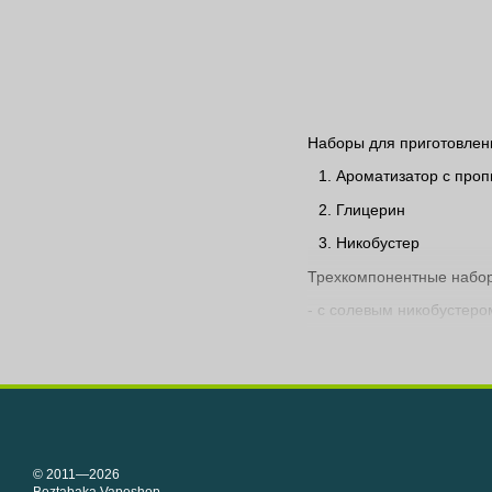
Наборы для приготовлени
Ароматизатор с про
Глицерин
Никобустер
Трехкомпонентные наборы
- с солевым никобустеро
- с органичным никобуст
- с органичным никобуст
Для получения жидкости
© 2011—2026