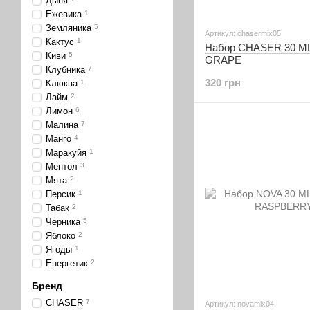
Дыня
Ежевика
1
Земляника
5
Артикул: chasermix05
Кактус
1
Набор CHASER 30 
Киви
5
GRAPE
Клубника
7
320 грн
Клюква
1
Лайм
2
Лимон
6
Малина
7
Манго
4
Маракуйя
1
Ментол
3
Мята
2
Персик
1
Табак
2
Черника
5
Яблоко
2
Ягоды
1
Енергетик
2
Бренд
CHASER
7
Артикул: novamix04