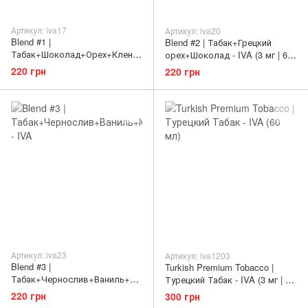
Артикул: iva17
Артикул: iva20
Blend #1 |
Blend #2 | Табак+Грецкий
Табак+Шоколад+Орех+Клено
орех+Шоколад - IVA (3 мг | 60
вый сироп - IVA (3 мг | 60 мл)
мл)
220 грн
220 грн
Артикул: iva23
Артикул: iva1203
Blend #3 |
Turkish Premium Tobacco |
Табак+Чернослив+Ваниль+Ма
Турецкий Табак - IVA (3 мг | 60
лага - IVA (3 мг | 60 мл)
мл)
220 грн
300 грн