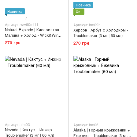
Новинка
Новинка
Хит
2
Артикул: ww60ml11
Артикул: trm09h
Natural Explode | Кисловатая
Херсон | Арбуз с Холодком -
Малина + Холод - Wick&Wire
Troublemaker (3 мг | 60 мл)
(1.5 мг | 60 мл)
270 грн
270 грн
Артикул: trm03
Артикул: trm06
Nevada | Кактус + Инжир -
Alaska | Горный крыжовник +
Troublemaker (3 мг | 60 мл)
Ежевика - Troublemaker (3 мг |