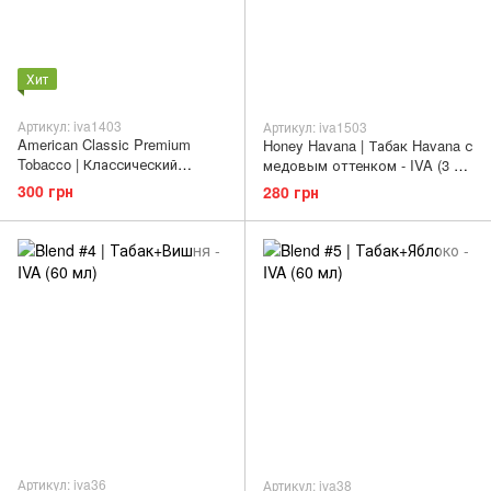
Хит
Артикул: iva1403
Артикул: iva1503
American Classic Premium
Honey Havana | Табак Havana с
Tobacco | Классический
медовым оттенком - IVA (3 мг
American Blend - IVA (3 мг | 60
| 60 мл)
300 грн
280 грн
мл)
Артикул: iva36
Артикул: iva38