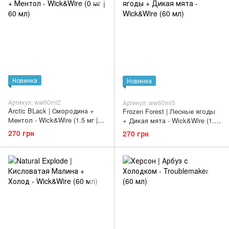
Новинка
Новинка
Артикул: ww60ml2
Артикул: ww60ml5
Arctic BLack | Смородина +
Frozen Forest | Лесные ягоды
Ментол - Wick&Wire (1.5 мг |
+ Дикая мята - Wick&Wire (1.5
60 мл)
мг | 60 мл)
270 грн
270 грн