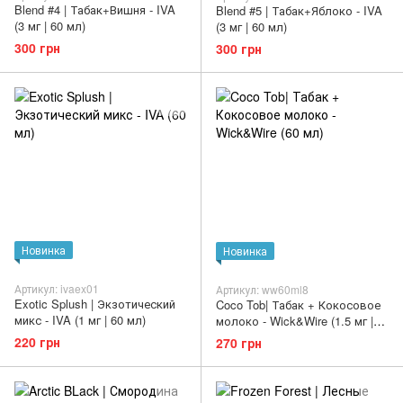
Blend #4 | Табак+Вишня - IVA
Blend #5 | Табак+Яблоко - IVA
(3 мг | 60 мл)
(3 мг | 60 мл)
300 грн
300 грн
Новинка
Новинка
Артикул: ivaex01
Артикул: ww60ml8
Exotic Splush | Экзотический
Coco Tob| Табак + Кокосовое
микс - IVA (1 мг | 60 мл)
молоко - Wick&Wire (1.5 мг |
60 мл)
220 грн
270 грн