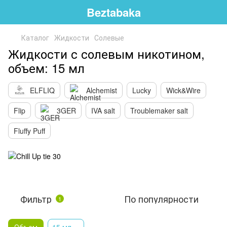
Beztabaka
Каталог
Жидкости
Солевые
Жидкости с солевым никотином,
объем: 15 мл
ELFLIQ
Alchemist
Lucky
Wick&Wire
Flip
3GER
IVA salt
Troublemaker salt
Fluffy Puff
Фильтр
По популярности
1