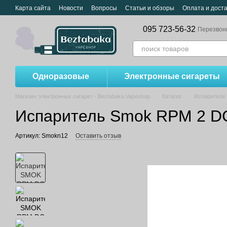
Перейти к основному контенту
Карта сайта
Новости
Вопросы
Статьи и обзоры
Оплата и дост
095 723-56-32
Перезвон
Одноразовые
Электронные сигареты
Магазин электронных сигарет - Beztabaka Vapeshop
Каталог
Испарители
Испаритель Smok RPM 2 D
Артикул: Smokn12
Оставить отзыв