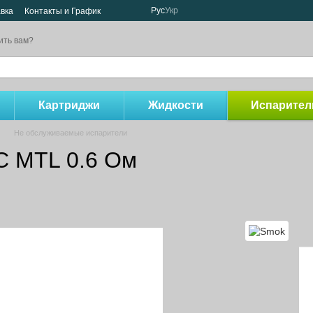
Рус
Укр
авка
Контакты и График
ить вам?
Картриджи
Жидкости
Испарител
Не обслуживаемые испарители
C MTL 0.6 Ом