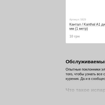
Артикул: 5829
Кантал / Kanthal A1 д
мм (1 метр)
10 грн
Обслуживаемый 
Опытные поклонники эле
того, чтобы узнать все
курения. Да и в сообще
Что такое испа
Для начала немного тео
обслуживание нагревате