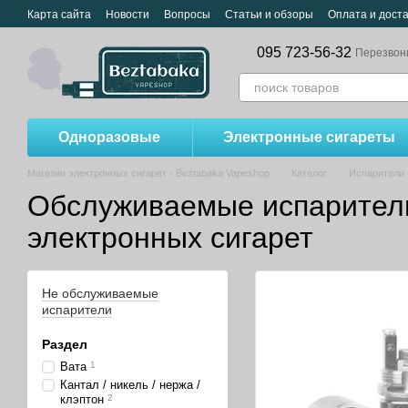
Перейти к основному контенту
Карта сайта
Новости
Вопросы
Статьи и обзоры
Оплата и дост
095 723-56-32
Перезвон
Одноразовые
Электронные сигареты
Магазин электронных сигарет - Beztabaka Vapeshop
Каталог
Испарители
Обслуживаемые испарители
электронных сигарет
Не обслуживаемые
испарители
Раздел
Вата
1
Кантал / никель / нержа /
клэптон
2