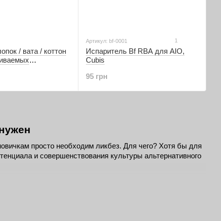
1
Артикул: bf-0001
опок / вата / коттон
Испаритель Bf RBA для AIO,
живаемых
Cubis
в
95 грн
 нужен
новичкам просто необходим ликбез. Для чего? Хотя бы для 
потенциала и совершенствования культуры альтернативного 
ид устройства, в котором возможно самостоятельное 
прожечь, заменить вату и тд.