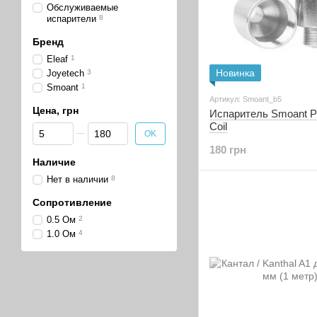
Обслуживаемые
испарители
8
Бренд
Eleaf
1
Новинка
Joyetech
3
Smoant
1
Артикул: Smoant_b5
Цена, грн
Испаритель Smoant P
Coil
От Цена, грн
До Цена, грн
OK
180 грн
Наличие
Нет в наличии
8
Сопротивление
0.5 Ом
2
1.0 Ом
4