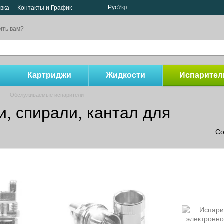
Рус
Укр
авка
Контакты и График
ить вам?
Картриджи
Жидкости
Испарител
Обслуживаемые испарители
, спирали, кантал для
Со