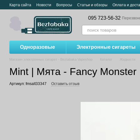
Перейти к основному контенту
Карта сайта
Новости
Вопросы
Статьи и обзоры
Оплата и дост
095 723-56-32
Перезвон
Одноразовые
Электронные сигареты
Магазин электронных сигарет - Beztabaka Vapeshop
Каталог
Жидкости
Mint | Мята - Fancy Monster 
Артикул: fmsalt33347
Оставить отзыв