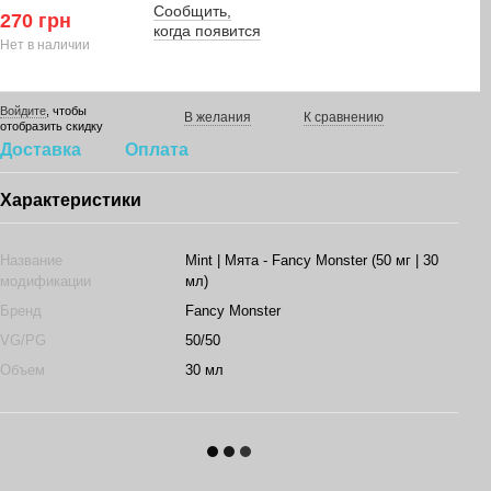
Сообщить,
270 грн
когда появится
Нет в наличии
Войдите
, чтобы
В желания
К сравнению
отобразить скидку
Доставка
Оплата
Характеристики
Название
Mint | Мята - Fancy Monster (50 мг | 30
модификации
мл)
Бренд
Fancy Monster
VG/PG
50/50
Объем
30 мл