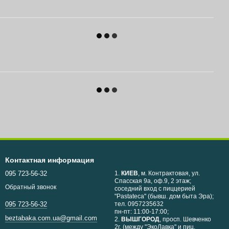
Контактная информация
095 723-56-32
1.
КИЕВ
, м. Контрактовая, ул.
Спасская 9а, оф.9, 2 этаж;
Обратный звонок
соседний вход с пиццерией
"Pastateca" (бывш. дом быта Эра);
тел. 0957235632
095 723-56-32
пн-пт: 11:00-17:00;
beztabaka.com.ua@gmail.com
2.
ВЫШГОРОД
, просп. Шевченко
2г, (между "ЭкоЛавка" и пиц.