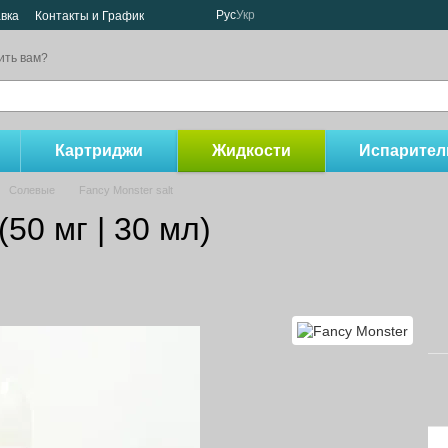
Рус
Укр
авка
Контакты и График
ить вам?
Картриджи
Жидкости
Испарител
Солевые
Fancy Monster salt
(50 мг | 30 мл)