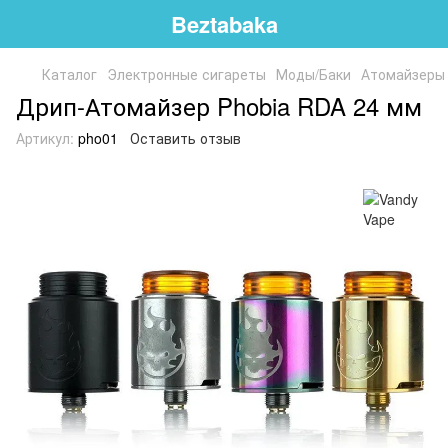
Beztabaka
Каталог
Электронные сигареты
Моды/Баки
Атомайзеры
Дрип-Атомайзер Phobia RDA 24 мм
Артикул:
pho01
Оставить отзыв