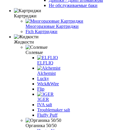
Дрипки / Дрип атомайзеры
Не обслуживаемые баки
Картриджи
Многоразовые Картриджи
Fich Картриджи
Жидкости
Солевые
ELFLIQ
Alchemist
Lucky
Wick&Wire
Flip
3GER
IVA salt
Troublemaker salt
Fluffy Puff
Органика 50/50