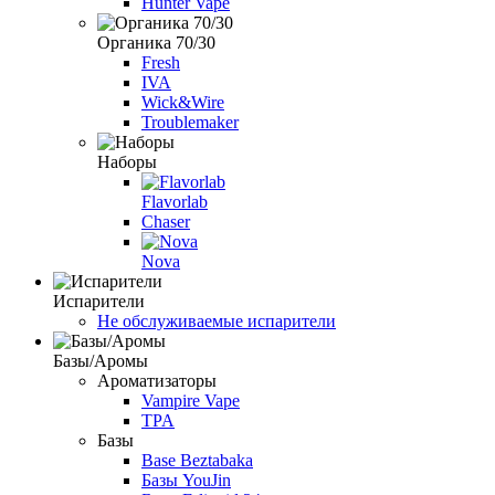
Hunter Vape
Органика 70/30
Fresh
IVA
Wick&Wire
Troublemaker
Наборы
Flavorlab
Chaser
Nova
Испарители
Не обслуживаемые испарители
Базы/Аромы
Ароматизаторы
Vampire Vape
TPA
Базы
Base Beztabaka
Базы YouJin