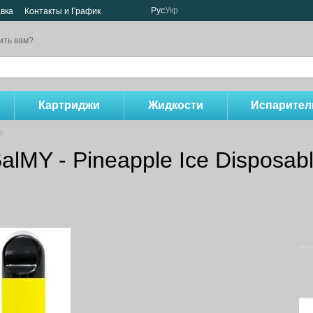
Рус
Укр
авка
Контакты и График
ить вам?
Картриджи
Жидкости
Испарител
е
MY - Pineapple Ice Disposabl