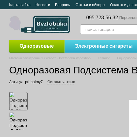
Перейти к основному контенту
Карта сайта
Новости
Вопросы
Статьи и обзоры
Оплата и дост
095 723-56-32
Перезвон
Одноразовые
Электронные сигареты
Магазин электронных сигарет - Beztabaka Vapeshop
Каталог
Одноразовы
Одноразовая Подсистема Bal
Артикул: prl-balmy7
Оставить отзыв