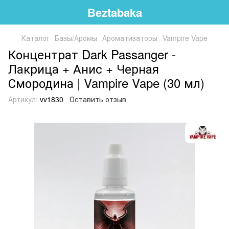
Beztabaka
Каталог
Базы/Аромы
Ароматизаторы
Vampire Vape
Концентрат Dark Passanger -
Лакрица + Анис + Черная
Смородина | Vampire Vape (30 мл)
Артикул:
vv1830
Оставить отзыв