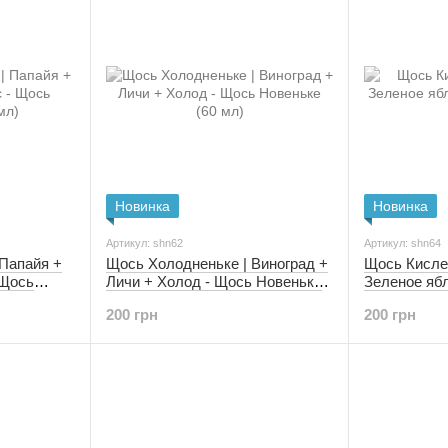
Новинка
Новинка
Артикул: shn62
Артикул: shn64
 Папайя +
Щось Холодненьке | Виноград +
Щось Кислен
 Щось
Личи + Холод - Щось Новеньке
Зеленое яб
мл)
(1,5 мг | 60 мл)
Новеньке (1,
200 грн
200 грн