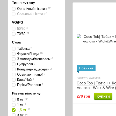
Тип нікотину
Органічний нікотин
22
Сольовий нікотин
0
VG/PG
50/50
0
70/30
22
Смак
Табачка
2
Фрукти/Ягоди
10
З холодом/ментолом
6
Цитрусові
2
Новинка
Кондитерка/Десерти
3
Освіжаючі напої
2
Артикул: ww60ml8
Кава/Чай
1
Coco Tob | Тютюн + К
Горiхи/Рослини
1
молоко - Wick & Wire (
мл)
Рівень нікотину
270 грн
Купити
0 мг
22
1 мг
1
1,5 мг
22
3 мг
44