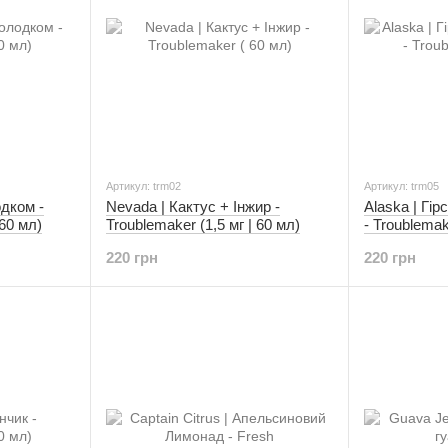
Артикул: trm02
Артикул: trm05
одком -
Nevada | Кактус + Інжир -
Alaska | Гі
 60 мл)
Troublemaker (1,5 мг | 60 мл)
- Troublemak
220 грн
220 грн