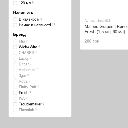
120 мл
9
Наявність
В наявності
4
Артикул: fresh615
Немає в наявності
18
Malbec Grapes | Виног
Fresh (1,5 мг | 60 мл)
Бренд
200 грн
Flip
0
Wick&Wire
4
CHASER
0
Lucky
0
Elfbar
0
Alchemist
0
3ger
0
Nova
0
Fluffy Puff
0
Fresh
9
IVA
0
Troublemaker
5
Flavorlab
0