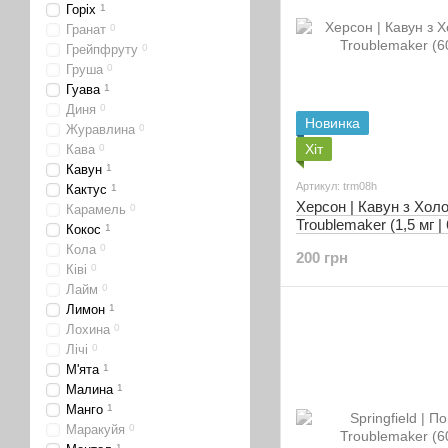
Горіх
1
Гранат
0
Грейпфруту
0
Груша
0
Гуава
1
Диня
0
Новинка
Журавлина
0
Хіт
Кава
0
Кавун
1
Артикул: trm08h
Кактус
1
Херсон | Кавун з Хол
Карамель
0
Troublemaker (1,5 мг |
Кокос
1
Кола
0
200 грн
Ківі
0
Лайм
0
Лимон
1
Лохина
0
Лічі
0
М'ята
1
Малина
1
Манго
1
Маракуйя
0
1