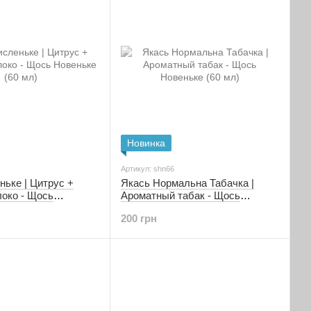
Новинка
Артикул: shn66
ьке | Цитрус +
Якась Нормальна Табачка |
локо - Щось
Ароматный табак - Щось
5 мг | 60 мл)
Новеньке (1,5 мг | 60 мл)
200 грн