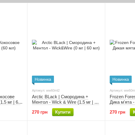
Новинка
Новинка
Артикул: ww60ml2
Артикул: ww60m
окосове
Arctic BLack | Смородина +
Frozen Fores
1.5 мг | 60
Ментол - Wick & Wire (1.5 мг | 60
Дика м'ята -
мл)
60 мл)
270 грн
Купити
270 грн