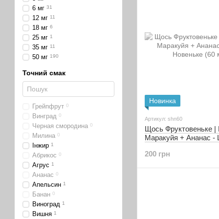
6 мг
31
12 мг
11
18 мг
6
25 мг
1
35 мг
11
50 мг
190
Точний смак
Новинка
Грейпфрут
0
Винград
0
Артикул: shn60
Черная смородина
0
Щось Фруктовеньке |
Милина
0
Маракуйя + Ананас -
Інжир
1
Новеньке (1,5 мг | 60 
200 грн
Абрикос
0
Агрус
1
Ананас
0
Апельсин
1
Банан
0
Виноград
1
Вишня
1