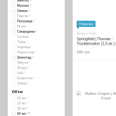
Ментол
Молоко
1
Ожина
2
Персик
0
Полуниця
1
Новинка
Пітая
0
Смородина
1
Артикул: trm11
Суниця
0
Springfield | Пончик -
Табак
0
Troublemaker (1,5 мг |
Чорниця
0
200 грн
Чорнослив
0
Шоколад
1
Яблуко
0
Ягоды
0
Чай
0
Енергетик
0
Зефір
0
Об'єм
10 мл
0
15 мл
0
30 мл
0
60 мл
21