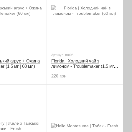
Артикул: trm08
рський агрус + Ожина
Florida | Холодний чай з
er (1,5 мг | 60 мл)
лимоном - Troublemaker (1,5 мг |
60 мл)
220 грн