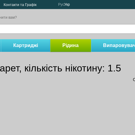
Рус
Укр
Контакти та Графік
нити вам?
Картриджі
Рідина
Випаровувач
ет, кількість нікотину: 1.5