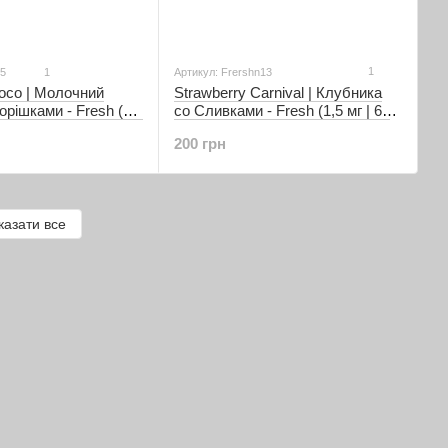
1
15
1
Артикул: Frershn13
Strawberry Carnival | Клубника
oco | Молочний
со Сливками - Fresh (1,5 мг | 60
орішками - Fresh (1,5
мл)
200 грн
казати все