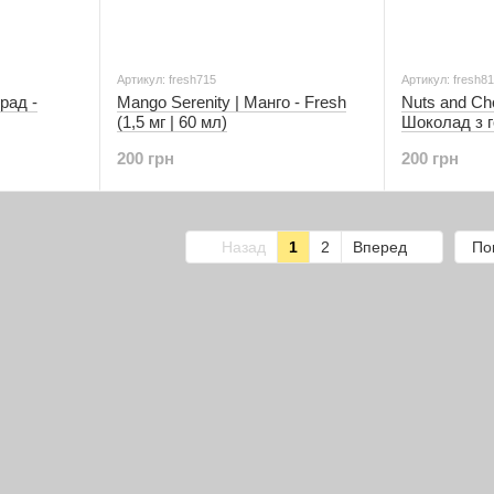
Артикул: fresh715
Артикул: fresh8
рад -
Mango Serenity | Манго - Fresh
Nuts and Ch
(1,5 мг | 60 мл)
Шоколад з г
мг | 60 мл)
200 грн
200 грн
Назад
1
2
Вперед
По