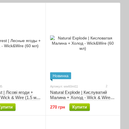
Новинка
2
l5
Артикул: ww60ml11
t | Лісові ягоди +
Natural Explode | Кислуватий
 Wick & Wire (1.5 мг |
Малина + Холод - Wick & Wire
(1.5 мг | 60 мл)
Купити
270 грн
Купити