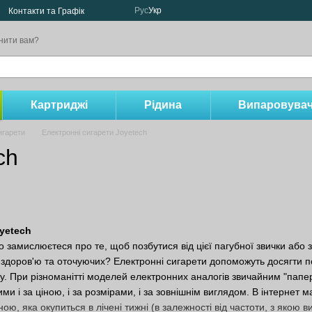
Рус
Укр
Контакти та Графік
нити вам?
Картриджі
Рідина
Випаровувач
игарети
Електронні сигарети Joyetech
ch
yetech
о замислюєтеся про те, щоб позбутися від цієї пагубної звички аб
здоров'ю та оточуючих? Електронні сигарети допоможуть досягти по
у. При різноманітті моделей електронних аналогів звичайним "папе
ми і за ціною, і за розмірами, і за зовнішнім виглядом. В інтернет 
ою, яка окупиться в лічені тижні (в залежності від частоти, з якою ви