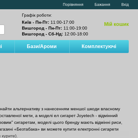
Порівняння
Бажання
Вхід
Графік роботи:
Київ - Пн-Пт:
11:00-17:00
Мій кошик
Вишгород - Пн-Пт:
11:00-19:00
Вишгород - Сб-Нд:
12:00-18:00
і
Бази/Ароми
Комплектуючі
о знайти альтернативу з нанесенням меншої шкоди власному
ставленої мети, а моделі ел сигарет Joyetech - відмінний
ровим" сигаретам, моделі цього бренду мають відмінні риси,
магазині «Безтабака» ви можете купити електронні сигарети
 курите).