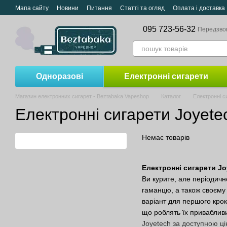
Перейти до основного контенту
Мапа сайту
Новини
Питання
Статті та огляд
Оплата і доставка
095 723-56-32
Передзво
Одноразові
Електронні сигарети
Магазин електронних сигарет - Beztabaka Vapeshop
Каталог
Електронні с
Електронні сигарети Joyete
Немає товарів
Електронні сигарети Jo
Ви курите, але періодичн
гаманцю, а також своєму 
варіант для першого крок
що роблять їх привабливи
Joyetech за доступною цін