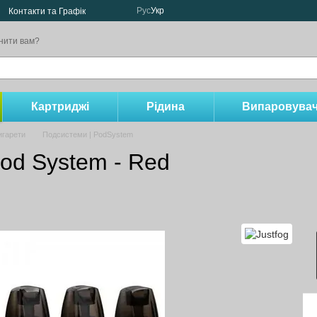
Рус
Укр
Контакти та Графік
нити вам?
Картриджі
Рідина
Випаровувач
игарети
Подсистеми | PodSystem
Pod System - Red