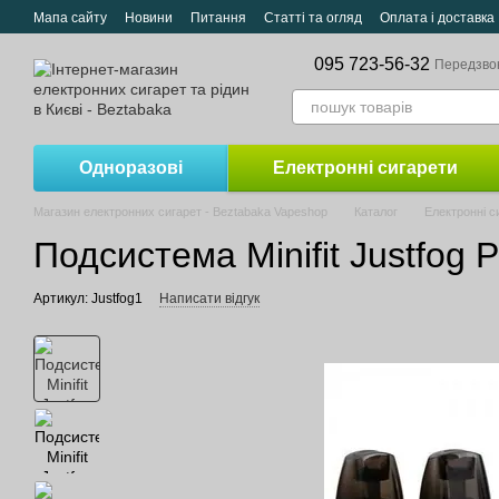
Перейти до основного контенту
Мапа сайту
Новини
Питання
Статті та огляд
Оплата і доставка
095 723-56-32
Передзво
Одноразові
Електронні сигарети
Магазин електронних сигарет - Beztabaka Vapeshop
Каталог
Електронні с
Подсистема Minifit Justfog 
Артикул: Justfog1
Написати відгук