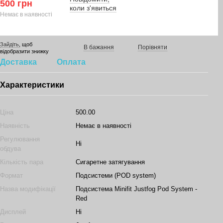
500 грн
коли з'явиться
Немає в наявності
Зайдіть
, щоб
В бажання
Порівняти
відобразити знижку
Доставка
Оплата
Характеристики
Ціна
500.00
Наявність
Немає в наявності
Регулювання
Ні
обдува
Кількість пара
Сигаретне затягування
Формат
Подсистеми (POD system)
Назва модифікації
Подсистема Minifit Justfog Pod System -
Red
Дисплей
Ні